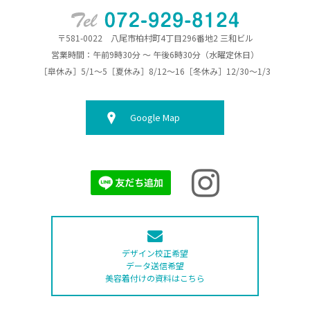
〒581-0022 八尾市柏村町4丁目296番地2 三和ビル
営業時間：午前9時30分 ～ 午後6時30分（水曜定休日）
［皐休み］5/1～5［夏休み］8/12～16［冬休み］12/30～1/3
Google Map
デザイン校正希望
データ送信希望
美容着付けの資料はこちら