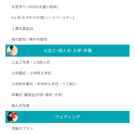
お宮参り･100日(お食い初め)
6ヶ月 おすわりの頃(ハーフバースデー)
１歳お誕生日
桃の節句 / 端午の節句
七五三･成人式･入学･卒業
七五三写真・1/2成人式
入卒園式・小学校入学式
小学校卒業式・中学校入学式・十三祝い
卒業式･謝恩会(中学･高校･大学)
成人式写真
ウェディング
洋装のプラン