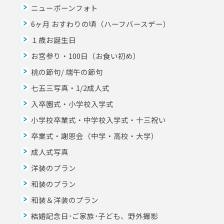
ニューボーンフォト
6ヶ月 おすわりの頃（ハーフバースデー）
１歳お誕生日
お宮参り・100日（お食い初め）
桃の節句/ 端午の節句
七五三写真・1/2成人式
入卒園式・小学校入学式
小学校卒業式・中学校入学式・十三祝い
卒業式・謝恩会（中学・高校・大学）
成人式写真
洋装のプラン
和装のプラン
和装＆洋装のプラン
結婚記念日･ご家族･子ども、野外撮影