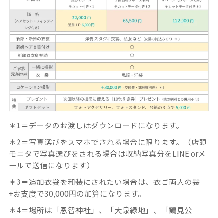
＊1＝データのお渡しはダウンロードになります。
＊2＝写真選びをスマホでされる場合に限ります。（店頭
モニタで写真選びをされる場合は収納写真分をLINE orメ
ールで送信になります）
＊3＝追加衣裳を和装にされたい場合は、衣ご両人の裳
+お支度で30,000円の加算になります。
＊4＝場所は「恩智神社」、「大泉緑地」、「鶴見公