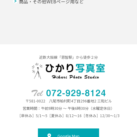
商品・その他WEBページ用など
近鉄大阪線「恩智駅」から徒歩２分
〒581-0022 八尾市柏村町4丁目296番地2 三和ビル
営業時間：午前9時30分 ～ 午後6時30分（水曜定休日）
［皐休み］5/1～5［夏休み］8/12～16［冬休み］12/30～1/3
Google Map