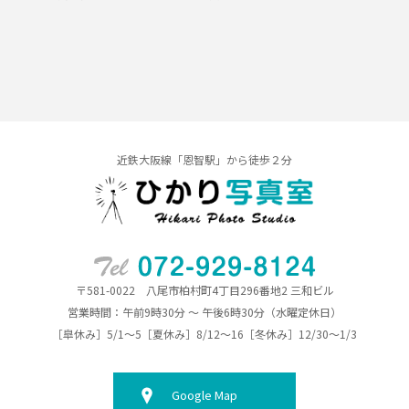
近鉄大阪線「恩智駅」から徒歩２分
〒581-0022 八尾市柏村町4丁目296番地2 三和ビル
営業時間：午前9時30分 ～ 午後6時30分（水曜定休日）
［皐休み］5/1～5［夏休み］8/12～16［冬休み］12/30～1/3
Google Map