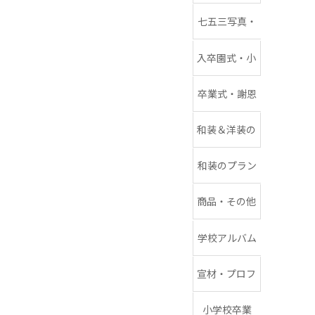
ォト
七五三写真・
フッターギャラリー08
1/2成人式
入卒園式・小
学校入学式
卒業式・謝恩
会（中学・高
和装＆洋装の
校・大学）
プラン
和装のプラン
商品・その他
WEBページ用
学校アルバム
など
宣材・プロフ
フッターギャラリー07
ィール
小学校卒業