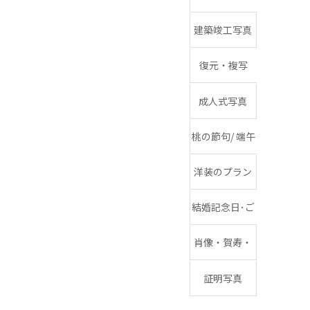
式・中学校入
建築竣工写真
学式・十三祝
復元・複写
い
成人式写真
桃の節句/ 端午
の節句
洋装のプラン
結婚記念日･ご
フッターギャラリー06
家族･子ども、
肖像・賀寿・
野外撮影
生前遺影
証明写真