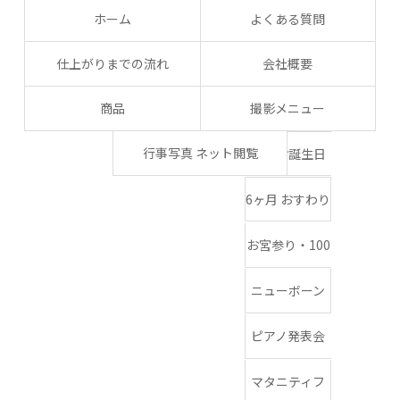
ホーム
よくある質問
仕上がりまでの流れ
会社概要
商品
撮影メニュー
行事写真 ネット閲覧
１歳お誕生日
6ヶ月 おすわり
の頃（ハーフ
お宮参り・100
バースデー）
日（お食い初
ニューボーン
め）
フォト
ピアノ発表会
など
マタニティフ