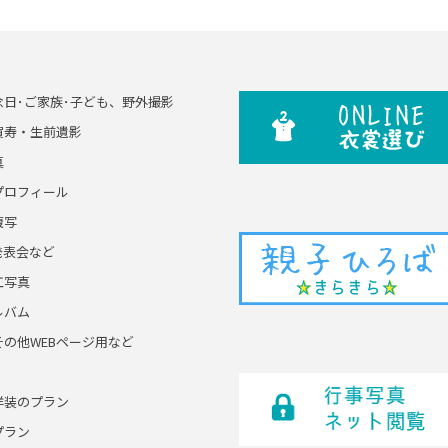
念日･ご家族･子ども、野外撮影
賀寿・生前遺影
真
プロフィール
複写
発表会など
工写真
ルバム
その他WEBページ用など
洋装のプラン
プラン