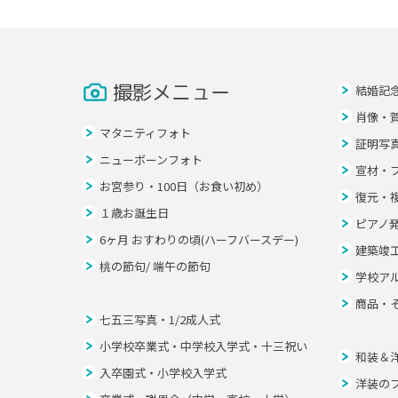
撮影メニュー
結婚記
肖像・
マタニティフォト
証明写
ニューボーンフォト
宣材・
お宮参り・100日（お食い初め）
復元・
１歳お誕生日
ピアノ
6ヶ月 おすわりの頃(ハーフバースデー)
建築竣
桃の節句/ 端午の節句
学校ア
商品・
七五三写真・1/2成人式
小学校卒業式・中学校入学式・十三祝い
和装＆
入卒園式・小学校入学式
洋装の