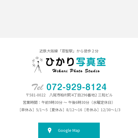
近鉄大阪線「恩智駅」から徒歩２分
〒581-0022 八尾市柏村町4丁目296番地2 三和ビル
営業時間：午前9時30分 ～ 午後6時30分（水曜定休日）
［皐休み］5/1～5［夏休み］8/12～16［冬休み］12/30～1/3
Google Map