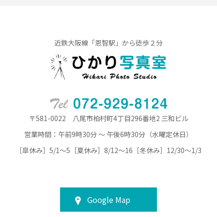
近鉄大阪線「恩智駅」から徒歩２分
〒581-0022 八尾市柏村町4丁目296番地2 三和ビル
営業時間：午前9時30分 ～ 午後6時30分（水曜定休日）
［皐休み］5/1～5［夏休み］8/12～16［冬休み］12/30～1/3
Google Map