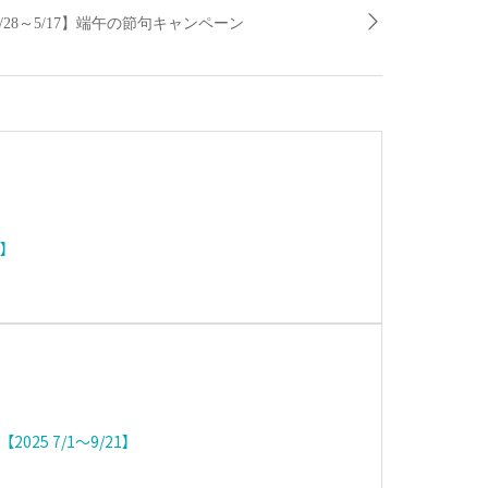
4/28～5/17】端午の節句キャンペーン
】
25 7/1～9/21】