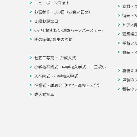
ニューボーンフォト
宣材・
お宮参り・100日（お食い初め）
復元・
１歳お誕生日
ピアノ
6ヶ月 おすわりの頃(ハーフバースデー)
建築竣
桃の節句/ 端午の節句
学校ア
商品・
七五三写真・1/2成人式
小学校卒業式・中学校入学式・十三祝い
和装＆
入卒園式・小学校入学式
洋装の
卒業式・謝恩会（中学・高校・大学）
和装の
成人式写真