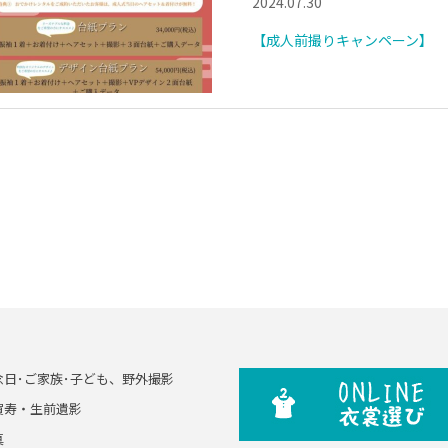
2024.07.30
【成人前撮りキャンペーン】
念日･ご家族･子ども、野外撮影
賀寿・生前遺影
真