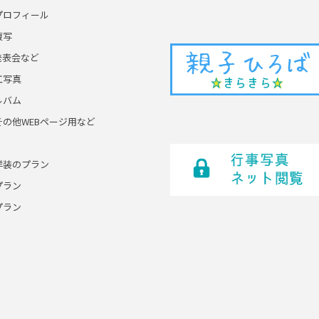
プロフィール
複写
発表会など
工写真
ルバム
その他WEBページ用など
洋装のプラン
プラン
プラン