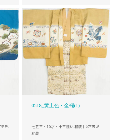
0518_黄土色・金襴(1)
才男児
七五三・10才・十三祝い 和装
5才男児
和装