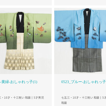
24-黄緑-おしゃれっ子(1)
0523_ブルー-おしゃれっ子(
三・10才・十三祝い 和装
5才男児
七五三・10才・十三祝い 和装
5
和装