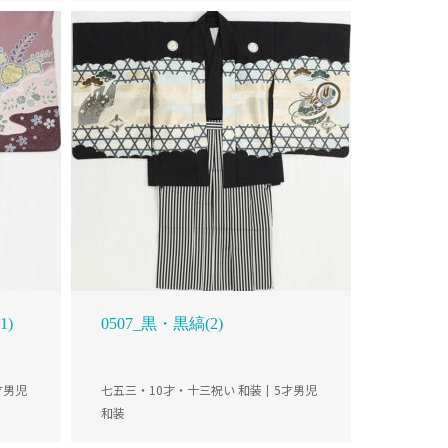
1)
0507_黒・黒縞(2)
才男児
七五三・10才・十三祝い 和装
5才男児
和装