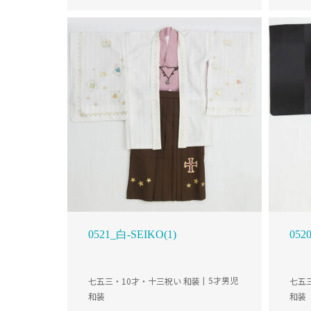
0521_白-SEIKO(1)
05
七五三・10才・十三祝い 和装
5才男児
七五
和装
和装