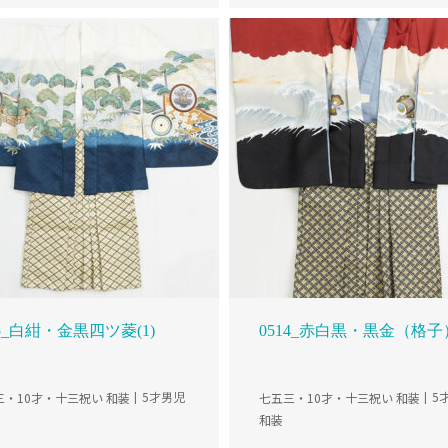
15_白紺・金黒四ツ菱(1)
0514_赤白黒・黒金（格子）
三・10才・十三祝い 和装
5才男児
七五三・10才・十三祝い 和装
5
和装