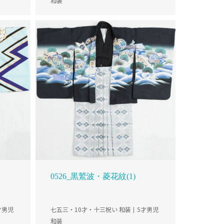
和装
0526_黒鷲波・菱花紋(1)
才男児
七五三・10才・十三祝い 和装
5才男児
和装