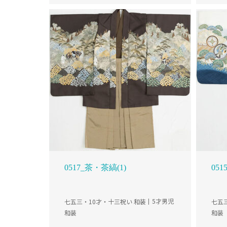
0517_茶・茶縞(1)
05
七五三・10才・十三祝い 和装
5才男児
七五
和装
和装