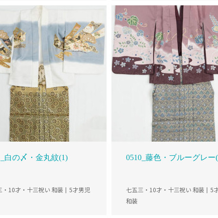
11_白の〆・金丸紋(1)
0510_藤色・ブルーグレー(
三・10才・十三祝い 和装
5才男児
七五三・10才・十三祝い 和装
5
和装