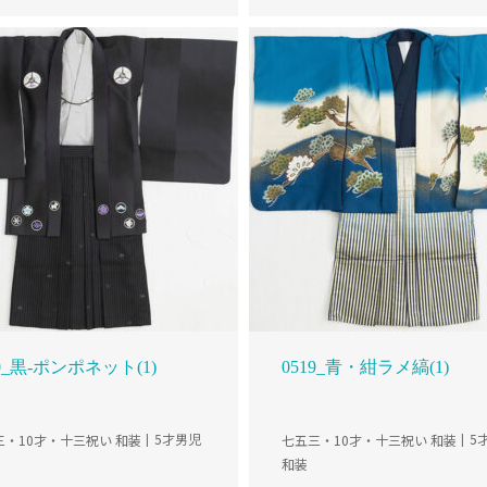
20_黒-ポンポネット(1)
0519_青・紺ラメ縞(1)
三・10才・十三祝い 和装
5才男児
七五三・10才・十三祝い 和装
5
和装