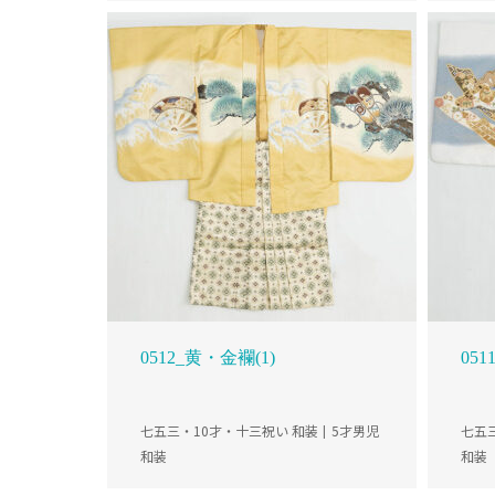
0512_黄・金襴(1)
05
七五三・10才・十三祝い 和装
5才男児
七五
和装
和装