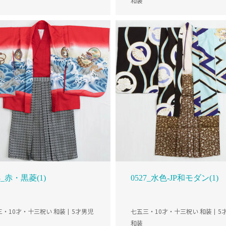
和装
8_赤・黒菱(1)
0527_水色-JP和モダン(1)
三・10才・十三祝い 和装
5才男児
七五三・10才・十三祝い 和装
5
和装