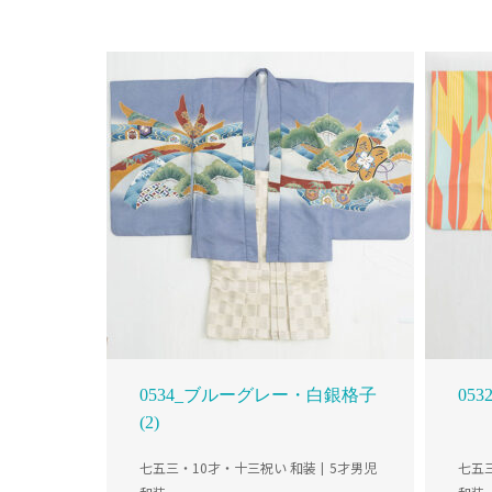
0534_ブルーグレー・白銀格子
05
(2)
七五三・10才・十三祝い 和装
5才男児
七五