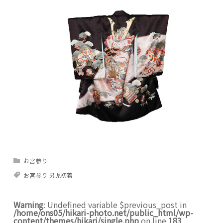
お宮参り
お宮参り 男児初着
Warning
: Undefined variable $previous_post in
/home/ons05/hikari-photo.net/public_html/wp-
content/themes/hikari/single.php
on line
183