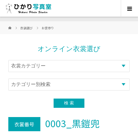
衣装選び
お宮参り
オンライン衣裳選び
0003_黒鎧兜
衣裳番号