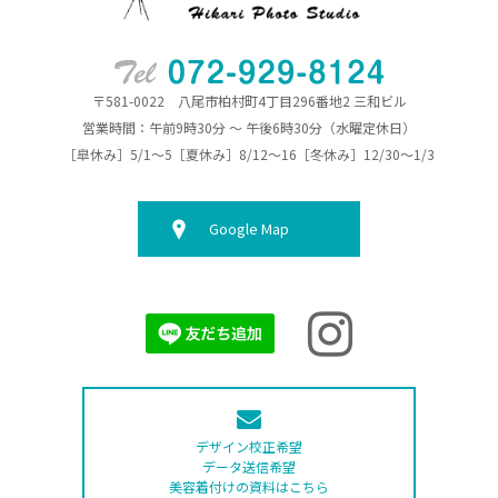
〒581-0022 八尾市柏村町4丁目296番地2 三和ビル
営業時間：午前9時30分 ～ 午後6時30分（水曜定休日）
［皐休み］5/1～5［夏休み］8/12～16［冬休み］12/30～1/3
Google Map
デザイン校正希望
データ送信希望
美容着付けの資料はこちら