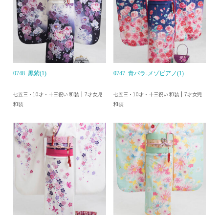
0748_黒紫(1)
0747_青バラ-メゾピアノ(1)
七五三・10才・十三祝い 和装
七五三・10才・十三祝い 和装
7才女児
7才女児
和装
和装