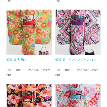
和装
和装
0756_緑-九重(1)
0755_黒・ピンク-メゾピアノ(1)
七五三・10才・十三祝い 和装
七五三・10才・十三祝い 和装
7才女児
7才女児
和装
和装