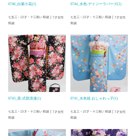
0746_白紫小花(1)
0744_水色-デイジーラバーズ(1)
七五三・10才・十三祝い 和装
七五三・10才・十三祝い 和装
7才女児
7才女児
和装
和装
0743_黒-式部浪漫(1)
0741_水色毬-おしゃれっ子(1)
七五三・10才・十三祝い 和装
七五三・10才・十三祝い 和装
7才女児
7才女児
和装
和装