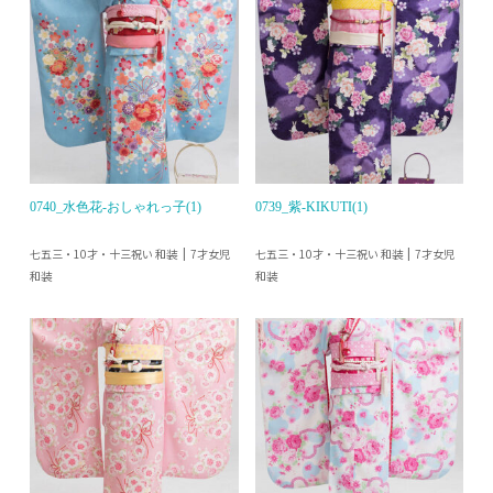
0740_水色花-おしゃれっ子(1)
0739_紫-KIKUTI(1)
七五三・10才・十三祝い 和装
七五三・10才・十三祝い 和装
7才女児
7才女児
和装
和装