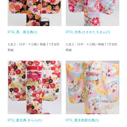
0754_黒・新古典(1)
0753_水色-ひさかたろまん(1)
七五三・10才・十三祝い 和装
七五三・10才・十三祝い 和装
7才女児
7才女児
和装
和装
0752_新古典-きらら(1)
0751_黄水色新古典(1)