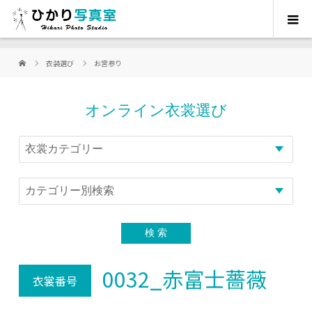
衣装選び
お宮参り
オンライン衣裳選び
0032_赤富士薔薇
衣裳番号