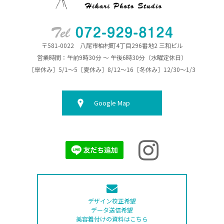
〒581-0022 八尾市柏村町4丁目296番地2 三和ビル
営業時間：午前9時30分 ～ 午後6時30分（水曜定休日）
［皐休み］5/1～5［夏休み］8/12～16［冬休み］12/30～1/3
Google Map
デザイン校正希望
データ送信希望
美容着付けの資料はこちら