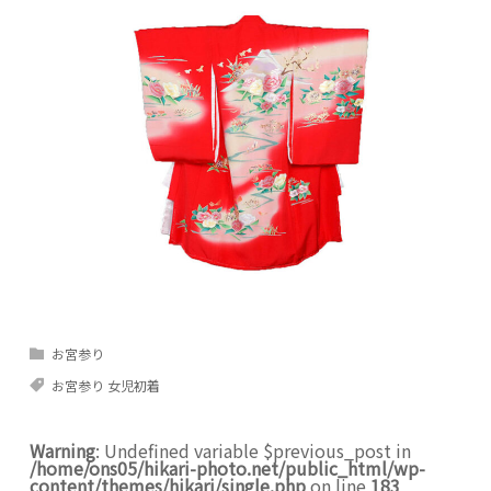
お宮参り
お宮参り 女児初着
Warning
: Undefined variable $previous_post in
/home/ons05/hikari-photo.net/public_html/wp-
content/themes/hikari/single.php
on line
183