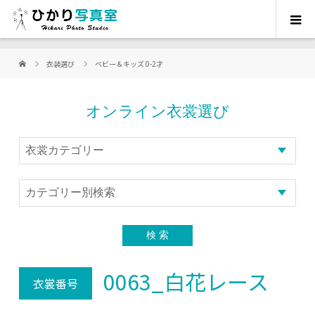
衣装選び
ベビー＆キッズ 0-2才
オンライン衣裳選び
0063_白花レース
衣裳番号