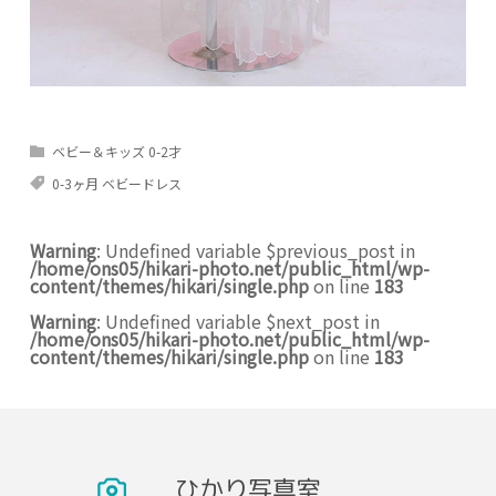
ベビー＆キッズ 0-2才
0-3ヶ月 ベビードレス
Warning
: Undefined variable $previous_post in
/home/ons05/hikari-photo.net/public_html/wp-
content/themes/hikari/single.php
on line
183
Warning
: Undefined variable $next_post in
/home/ons05/hikari-photo.net/public_html/wp-
content/themes/hikari/single.php
on line
183
ひかり写真室