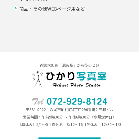
商品・その他WEBページ用など
近鉄大阪線「恩智駅」から徒歩２分
〒581-0022 八尾市柏村町4丁目296番地2 三和ビル
営業時間：午前9時30分 ～ 午後6時30分（水曜定休日）
［皐休み］5/1～5［夏休み］8/12～16［冬休み］12/30～1/3