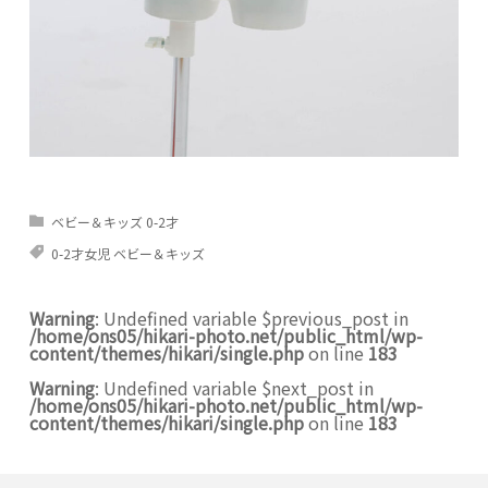
ベビー＆キッズ 0-2才
0-2才女児 ベビー＆キッズ
Warning
: Undefined variable $previous_post in
/home/ons05/hikari-photo.net/public_html/wp-
content/themes/hikari/single.php
on line
183
Warning
: Undefined variable $next_post in
/home/ons05/hikari-photo.net/public_html/wp-
content/themes/hikari/single.php
on line
183