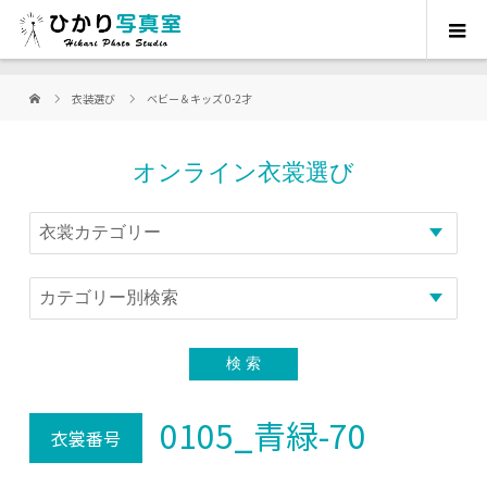
衣装選び
ベビー＆キッズ 0-2才
オンライン衣裳選び
0105_青緑-70
衣裳番号