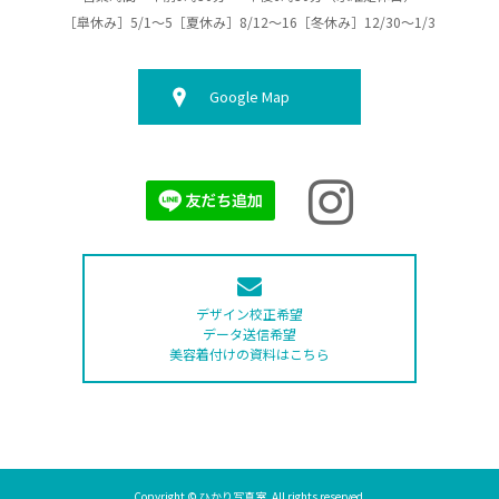
［皐休み］5/1～5［夏休み］8/12～16［冬休み］12/30～1/3
Google Map
デザイン校正希望
データ送信希望
美容着付けの資料はこちら
Copyright © ひかり写真室. All rights reserved.