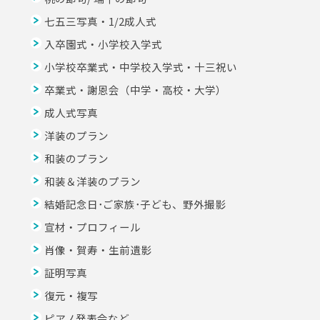
七五三写真・1/2成人式
入卒園式・小学校入学式
小学校卒業式・中学校入学式・十三祝い
卒業式・謝恩会（中学・高校・大学）
成人式写真
洋装のプラン
和装のプラン
和装＆洋装のプラン
結婚記念日･ご家族･子ども、野外撮影
宣材・プロフィール
肖像・賀寿・生前遺影
証明写真
復元・複写
ピアノ発表会など