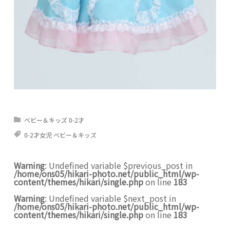
ベビー＆キッズ 0-2才
0-2才女児 ベビー＆キッズ
Warning
: Undefined variable $previous_post in
/home/ons05/hikari-photo.net/public_html/wp-
content/themes/hikari/single.php
on line
183
Warning
: Undefined variable $next_post in
/home/ons05/hikari-photo.net/public_html/wp-
content/themes/hikari/single.php
on line
183