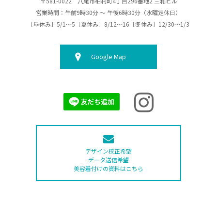
〒581-0022 八尾市柏村町4丁目296番地2 三和ビル
営業時間：午前9時30分 ～ 午後6時30分（水曜定休日）
［皐休み］5/1～5［夏休み］8/12～16［冬休み］12/30～1/3
Google Map
デザイン校正希望
データ送信希望
美容着付けの資料はこちら