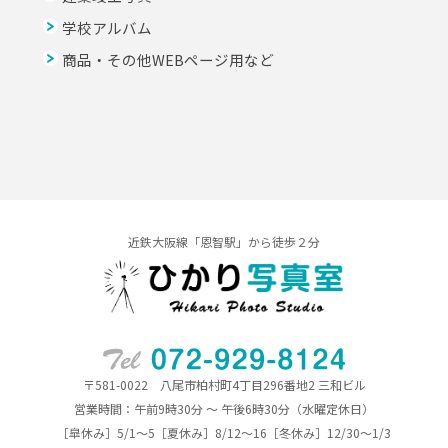
学校アルバム
商品・その他WEBページ用など
近鉄大阪線「恩智駅」から徒歩２分
〒581-0022 八尾市柏村町4丁目296番地2 三和ビル
営業時間：午前9時30分 ～ 午後6時30分（水曜定休日）
［皐休み］5/1～5［夏休み］8/12～16［冬休み］12/30～1/3