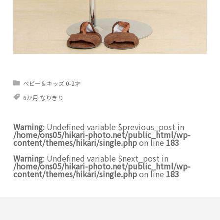
ベビー＆キッズ 0-2才
6か月 なりきり
Warning
: Undefined variable $previous_post in
/home/ons05/hikari-photo.net/public_html/wp-
content/themes/hikari/single.php
on line
183
Warning
: Undefined variable $next_post in
/home/ons05/hikari-photo.net/public_html/wp-
content/themes/hikari/single.php
on line
183