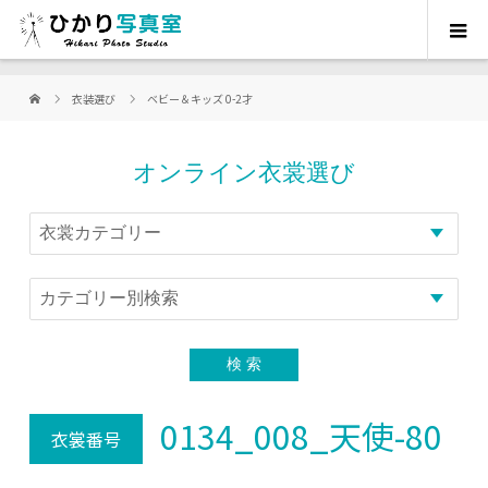
衣装選び
ベビー＆キッズ 0-2才
オンライン衣裳選び
0134_008_天使-80
衣裳番号