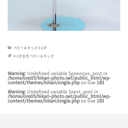
ベビー＆キッズ 0-2才
0-2才女児 ベビー＆キッズ
Warning
: Undefined variable $previous_post in
/home/ons05/hikari-photo.net/public_html/wp-
content/themes/hikari/single.php
on line
183
Warning
: Undefined variable $next_post in
/home/ons05/hikari-photo.net/public_html/wp-
content/themes/hikari/single.php
on line
183