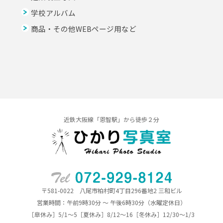
学校アルバム
商品・その他WEBページ用など
近鉄大阪線「恩智駅」から徒歩２分
〒581-0022 八尾市柏村町4丁目296番地2 三和ビル
営業時間：午前9時30分 ～ 午後6時30分（水曜定休日）
［皐休み］5/1～5［夏休み］8/12～16［冬休み］12/30～1/3