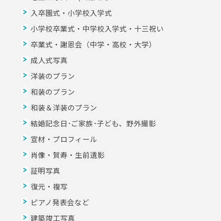
入卒園式・小学校入学式
小学校卒業式・中学校入学式・十三祝い
卒業式・謝恩会（中学・高校・大学）
成人式写真
洋装のプラン
和装のプラン
和装＆洋装のプラン
結婚記念日･ご家族･子ども、野外撮影
宣材・プロフィール
肖像・賀寿・生前遺影
証明写真
復元・複写
ピアノ発表会など
建築竣工写真