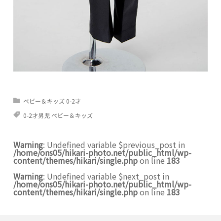
ベビー＆キッズ 0-2才
0-2才男児 ベビー＆キッズ
Warning
: Undefined variable $previous_post in
/home/ons05/hikari-photo.net/public_html/wp-
content/themes/hikari/single.php
on line
183
Warning
: Undefined variable $next_post in
/home/ons05/hikari-photo.net/public_html/wp-
content/themes/hikari/single.php
on line
183