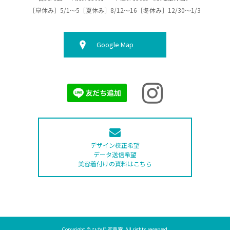
［皐休み］5/1～5［夏休み］8/12～16［冬休み］12/30～1/3
Google Map
デザイン校正希望
データ送信希望
美容着付けの資料はこちら
Copyright © ひかり写真室. All rights reserved.