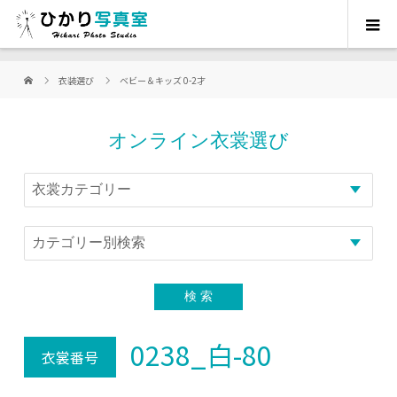
衣装選び
ベビー＆キッズ 0-2才
オンライン衣裳選び
0238_白-80
衣裳番号