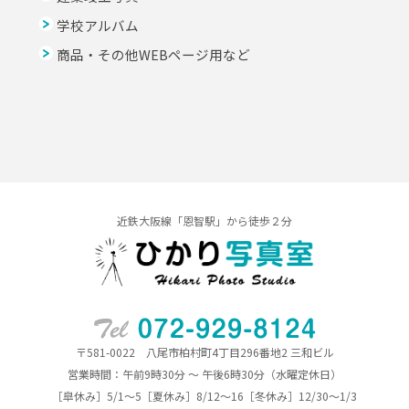
学校アルバム
商品・その他WEBページ用など
近鉄大阪線「恩智駅」から徒歩２分
〒581-0022 八尾市柏村町4丁目296番地2 三和ビル
営業時間：午前9時30分 ～ 午後6時30分（水曜定休日）
［皐休み］5/1～5［夏休み］8/12～16［冬休み］12/30～1/3