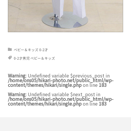
ベビー＆キッズ 0-2才
0-2才男児 ベビー＆キッズ
Warning
: Undefined variable $previous_post in
/home/ons05/hikari-photo.net/public_html/wp-
content/themes/hikari/single.php
on line
183
Warning
: Undefined variable $next_post in
/home/ons05/hikari-photo.net/public_html/wp-
content/themes/hikari/single.php
on line
183