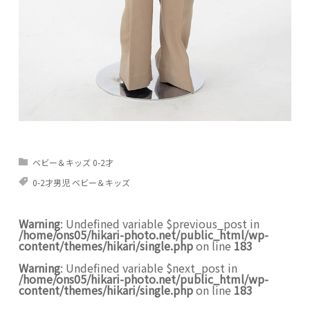
ベビー＆キッズ 0-2才
0-2才男児 ベビー＆キッズ
Warning
: Undefined variable $previous_post in
/home/ons05/hikari-photo.net/public_html/wp-
content/themes/hikari/single.php
on line
183
Warning
: Undefined variable $next_post in
/home/ons05/hikari-photo.net/public_html/wp-
content/themes/hikari/single.php
on line
183