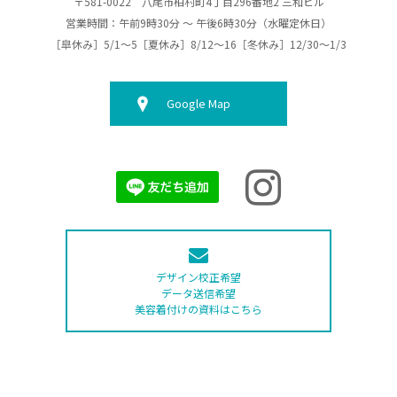
〒581-0022 八尾市柏村町4丁目296番地2 三和ビル
営業時間：午前9時30分 ～ 午後6時30分（水曜定休日）
［皐休み］5/1～5［夏休み］8/12～16［冬休み］12/30～1/3
Google Map
デザイン校正希望
データ送信希望
美容着付けの資料はこちら