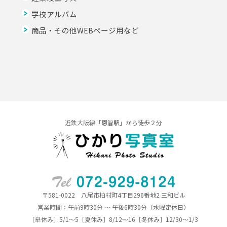
学校アルバム
商品・その他WEBページ用など
近鉄大阪線「恩智駅」から徒歩２分
〒581-0022 八尾市柏村町4丁目296番地2 三和ビル
営業時間：午前9時30分 ～ 午後6時30分（水曜定休日）
［皐休み］5/1～5［夏休み］8/12～16［冬休み］12/30～1/3