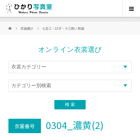
衣装選び
七五三・10才・十三祝い 和装
オンライン衣裳選び
0304_濃黄(2)
衣裳番号