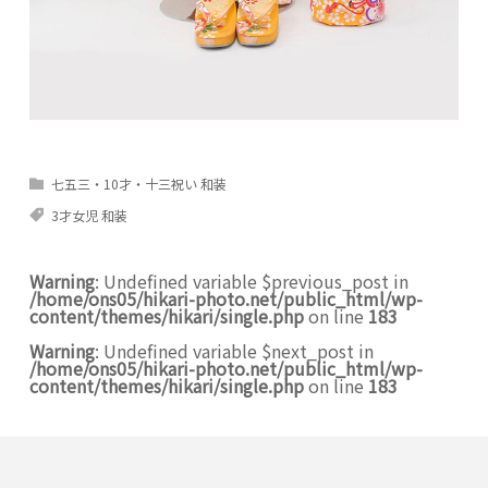
七五三・10才・十三祝い 和装
3才女児 和装
Warning
: Undefined variable $previous_post in
/home/ons05/hikari-photo.net/public_html/wp-
content/themes/hikari/single.php
on line
183
Warning
: Undefined variable $next_post in
/home/ons05/hikari-photo.net/public_html/wp-
content/themes/hikari/single.php
on line
183