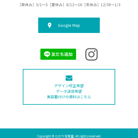
［皐休み］5/1～5［夏休み］8/12～16［冬休み］12/30～1/3
Google Map
デザイン校正希望
データ送信希望
美容着付けの資料はこちら
Copyright © ひかり写真室. All rights reserved.