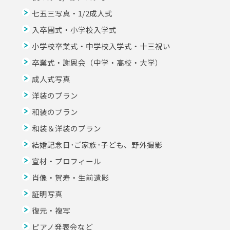
七五三写真・1/2成人式
入卒園式・小学校入学式
小学校卒業式・中学校入学式・十三祝い
卒業式・謝恩会（中学・高校・大学）
成人式写真
洋装のプラン
和装のプラン
和装＆洋装のプラン
結婚記念日･ご家族･子ども、野外撮影
宣材・プロフィール
肖像・賀寿・生前遺影
証明写真
復元・複写
ピアノ発表会など