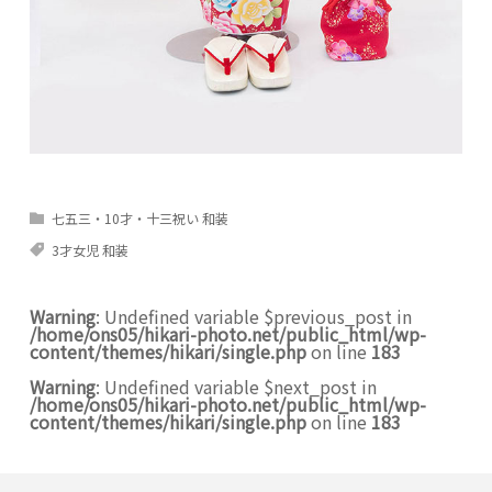
七五三・10才・十三祝い 和装
3才女児 和装
Warning
: Undefined variable $previous_post in
/home/ons05/hikari-photo.net/public_html/wp-
content/themes/hikari/single.php
on line
183
Warning
: Undefined variable $next_post in
/home/ons05/hikari-photo.net/public_html/wp-
content/themes/hikari/single.php
on line
183