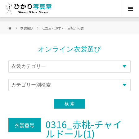
衣装選び
七五三・10才・十三祝い 和装
オンライン衣裳選び
0316_赤桃-チャイ
衣裳番号
ルドール(1)