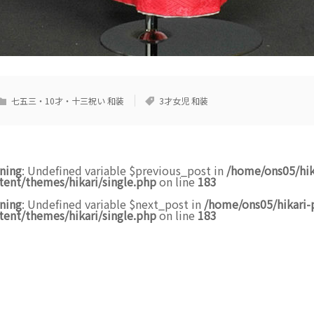
七五三・10才・十三祝い 和装
3才女児 和装
ning
: Undefined variable $previous_post in
/home/ons05/hik
tent/themes/hikari/single.php
on line
183
ning
: Undefined variable $next_post in
/home/ons05/hikari-
tent/themes/hikari/single.php
on line
183