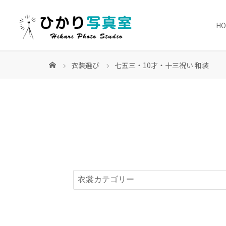
H
衣装選び
七五三・10才・十三祝い 和装