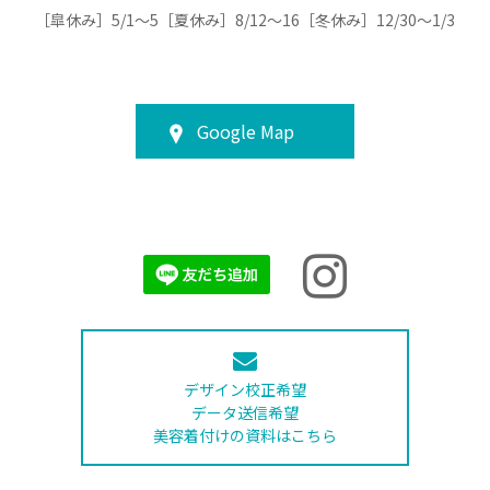
［皐休み］5/1～5［夏休み］8/12～16［冬休み］12/30～1/3
Google Map
デザイン校正希望
データ送信希望
美容着付けの資料はこちら