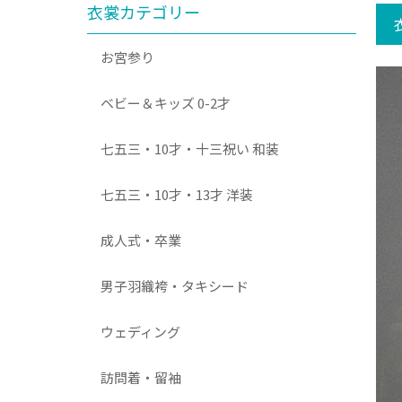
衣裳カテゴリー
お宮参り
ベビー＆キッズ 0-2才
七五三・10才・十三祝い 和装
七五三・10才・13才 洋装
成人式・卒業
男子羽織袴・タキシード
ウェディング
訪問着・留袖