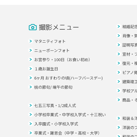
撮影メニュー
結婚記
肖像・
マタニティフォト
証明写
ニューボーンフォト
宣材・
お宮参り・100日（お食い初め）
復元・
１歳お誕生日
ピアノ
6ヶ月 おすわりの頃(ハーフバースデー)
建築竣
桃の節句/ 端午の節句
学校ア
商品・
七五三写真・1/2成人式
小学校卒業式・中学校入学式・十三祝い
和装＆
入卒園式・小学校入学式
洋装の
卒業式・謝恩会（中学・高校・大学）
和装の