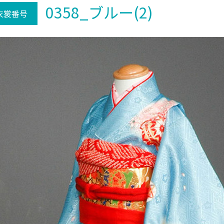
0358_ブルー(2)
衣裳番号