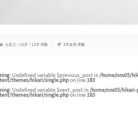
七五三・10才・13才 洋装
3才女児 洋装
ning
: Undefined variable $previous_post in
/home/ons05/hik
tent/themes/hikari/single.php
on line
183
ning
: Undefined variable $next_post in
/home/ons05/hikari-
tent/themes/hikari/single.php
on line
183