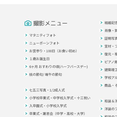
撮影メニュー
結婚記
肖像・
マタニティフォト
証明写
ニューボーンフォト
宣材・
お宮参り・100日（お食い初め）
復元・
１歳お誕生日
ピアノ
6ヶ月 おすわりの頃(ハーフバースデー)
建築竣
桃の節句/ 端午の節句
学校ア
商品・
七五三写真・1/2成人式
小学校卒業式・中学校入学式・十三祝い
和装＆
入卒園式・小学校入学式
洋装の
卒業式・謝恩会（中学・高校・大学）
和装の