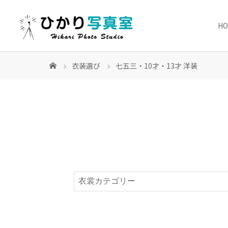
H
衣装選び
七五三・10才・13才 洋装