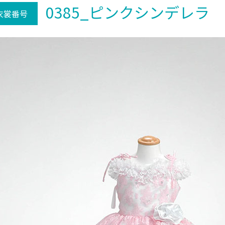
0385_ピンクシンデレラ
衣裳番号