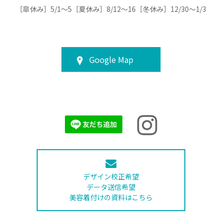
［皐休み］5/1～5［夏休み］8/12～16［冬休み］12/30～1/3
Google Map
デザイン校正希望
データ送信希望
美容着付けの資料はこちら