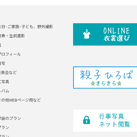
念日･ご家族･子ども、野外撮影
賀寿・生前遺影
真
プロフィール
複写
発表会など
工写真
ルバム
その他WEBページ用など
洋装のプラン
プラン
プラン