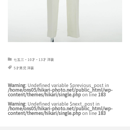
七五三・10才・13才 洋装
5才男児 洋装
Warning
: Undefined variable $previous_post in
/home/ons05/hikari-photo.net/public_html/wp-
content/themes/hikari/single.php
on line
183
Warning
: Undefined variable $next_post in
/home/ons05/hikari-photo.net/public_html/wp-
content/themes/hikari/single.php
on line
183