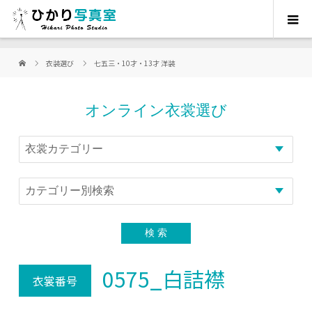
衣装選び
七五三・10才・13才 洋装
オンライン衣裳選び
0575_白詰襟
衣裳番号