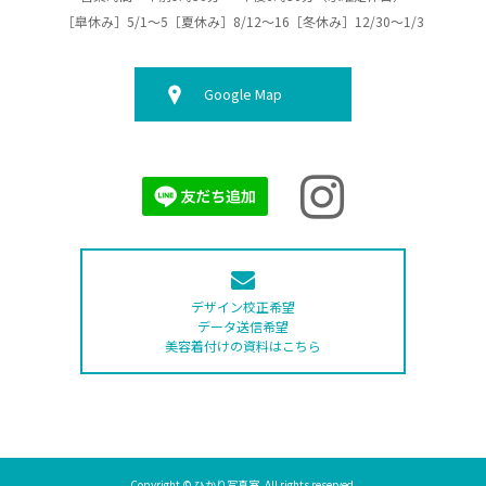
［皐休み］5/1～5［夏休み］8/12～16［冬休み］12/30～1/3
Google Map
デザイン校正希望
データ送信希望
美容着付けの資料はこちら
Copyright © ひかり写真室. All rights reserved.