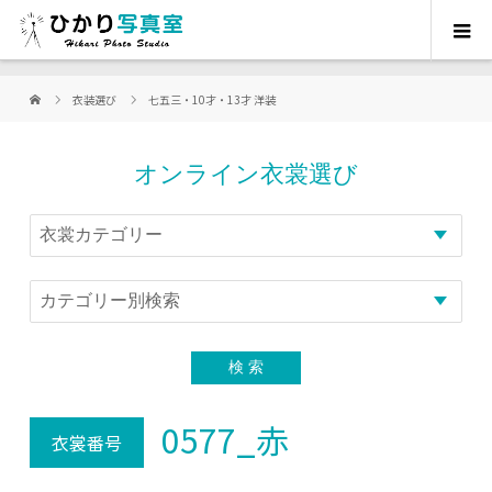
衣装選び
七五三・10才・13才 洋装
オンライン衣裳選び
0577_赤
衣裳番号