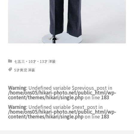
七五三・10才・13才 洋装
5才男児 洋装
Warning
: Undefined variable $previous_post in
/home/ons05/hikari-photo.net/public_html/wp-
content/themes/hikari/single.php
on line
183
Warning
: Undefined variable $next_post in
/home/ons05/hikari-photo.net/public_html/wp-
content/themes/hikari/single.php
on line
183