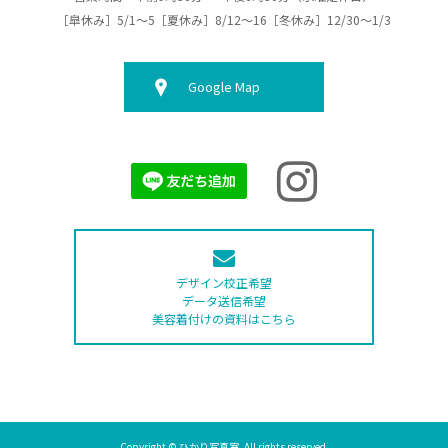
［皐休み］5/1～5［夏休み］8/12～16［冬休み］12/30～1/3
Google Map
デザイン校正希望
データ送信希望
美容着付けの資料はこちら
Copyright © ひかり写真室. All rights reserved.