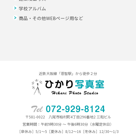
学校アルバム
商品・その他WEBページ用など
近鉄大阪線「恩智駅」から徒歩２分
〒581-0022 八尾市柏村町4丁目296番地2 三和ビル
営業時間：午前9時30分 ～ 午後6時30分（水曜定休日）
［皐休み］5/1～5［夏休み］8/12～16［冬休み］12/30～1/3