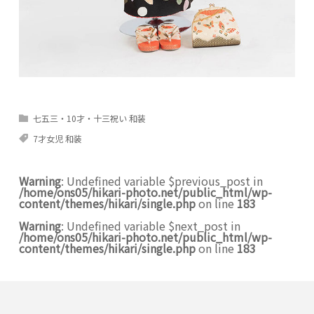
七五三・10才・十三祝い 和装
7才女児 和装
Warning
: Undefined variable $previous_post in
/home/ons05/hikari-photo.net/public_html/wp-
content/themes/hikari/single.php
on line
183
Warning
: Undefined variable $next_post in
/home/ons05/hikari-photo.net/public_html/wp-
content/themes/hikari/single.php
on line
183