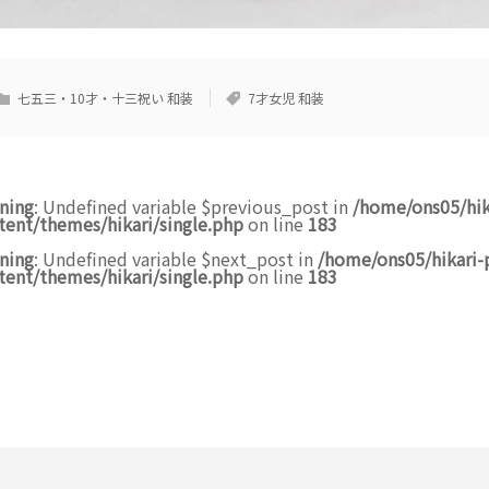
七五三・10才・十三祝い 和装
7才女児 和装
ning
: Undefined variable $previous_post in
/home/ons05/hik
tent/themes/hikari/single.php
on line
183
ning
: Undefined variable $next_post in
/home/ons05/hikari-
tent/themes/hikari/single.php
on line
183