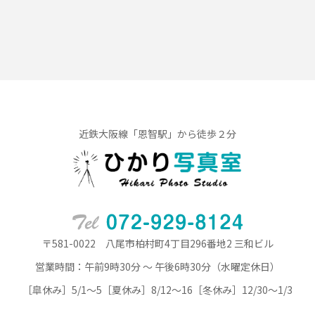
近鉄大阪線「恩智駅」から徒歩２分
〒581-0022 八尾市柏村町4丁目296番地2 三和ビル
営業時間：午前9時30分 ～ 午後6時30分（水曜定休日）
［皐休み］5/1～5［夏休み］8/12～16［冬休み］12/30～1/3