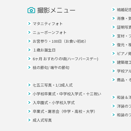
撮影メニュー
結婚記
肖像・
マタニティフォト
証明写
ニューボーンフォト
宣材・
お宮参り・100日（お食い初め）
復元・
１歳お誕生日
ピアノ
6ヶ月 おすわりの頃(ハーフバースデー)
建築竣
桃の節句/ 端午の節句
学校ア
商品・
七五三写真・1/2成人式
小学校卒業式・中学校入学式・十三祝い
和装＆
入卒園式・小学校入学式
洋装の
卒業式・謝恩会（中学・高校・大学）
和装の
成人式写真