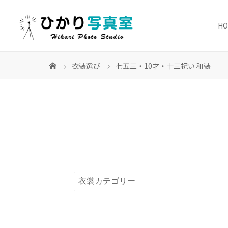
H
衣装選び
七五三・10才・十三祝い 和装