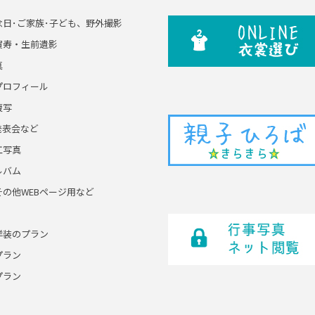
念日･ご家族･子ども、野外撮影
賀寿・生前遺影
真
プロフィール
複写
発表会など
工写真
ルバム
その他WEBページ用など
洋装のプラン
プラン
プラン