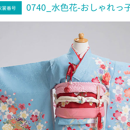
0740_水色花-おしゃれっ子
衣裳番号