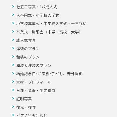
七五三写真・1/2成人式
入卒園式・小学校入学式
小学校卒業式・中学校入学式・十三祝い
卒業式・謝恩会（中学・高校・大学）
成人式写真
洋装のプラン
和装のプラン
和装＆洋装のプラン
結婚記念日･ご家族･子ども、野外撮影
宣材・プロフィール
肖像・賀寿・生前遺影
証明写真
復元・複写
ピアノ発表会など