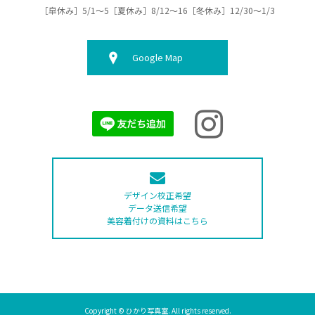
［皐休み］5/1～5［夏休み］8/12～16［冬休み］12/30～1/3
Google Map
デザイン校正希望
データ送信希望
美容着付けの資料はこちら
Copyright © ひかり写真室. All rights reserved.