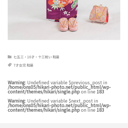
七五三・10才・十三祝い 和装
7才女児 和装
Warning
: Undefined variable $previous_post in
/home/ons05/hikari-photo.net/public_html/wp-
content/themes/hikari/single.php
on line
183
Warning
: Undefined variable $next_post in
/home/ons05/hikari-photo.net/public_html/wp-
content/themes/hikari/single.php
on line
183