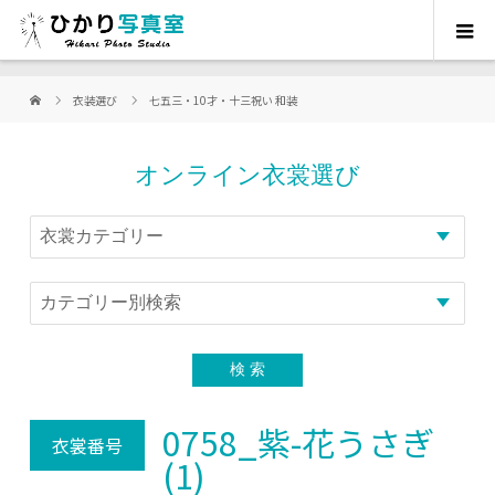
衣装選び
七五三・10才・十三祝い 和装
オンライン衣裳選び
0758_紫-花うさぎ
衣裳番号
(1)