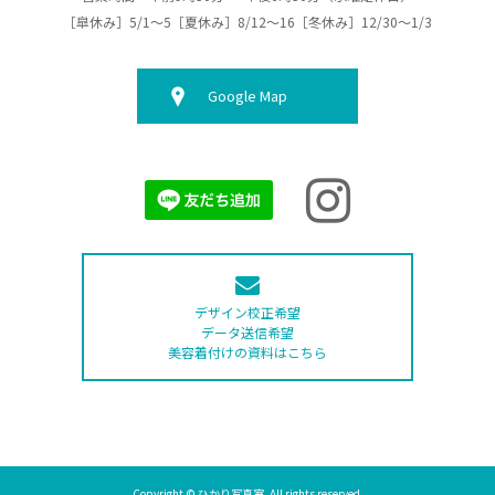
［皐休み］5/1～5［夏休み］8/12～16［冬休み］12/30～1/3
Google Map
デザイン校正希望
データ送信希望
美容着付けの資料はこちら
Copyright © ひかり写真室. All rights reserved.