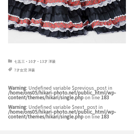
七五三・10才・13才 洋装
7才女児 洋装
Warning
: Undefined variable $previous_post in
/home/ons05/hikari-photo.net/public_html/wp-
content/themes/hikari/single.php
on line
183
Warning
: Undefined variable $next_post in
/home/ons05/hikari-photo.net/public_html/wp-
content/themes/hikari/single.php
on line
183