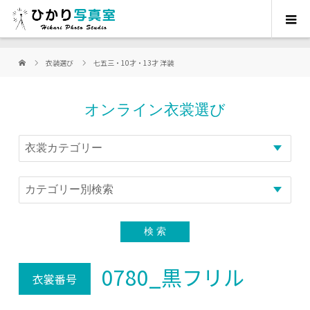
衣装選び
七五三・10才・13才 洋装
オンライン衣裳選び
0780_黒フリル
衣裳番号