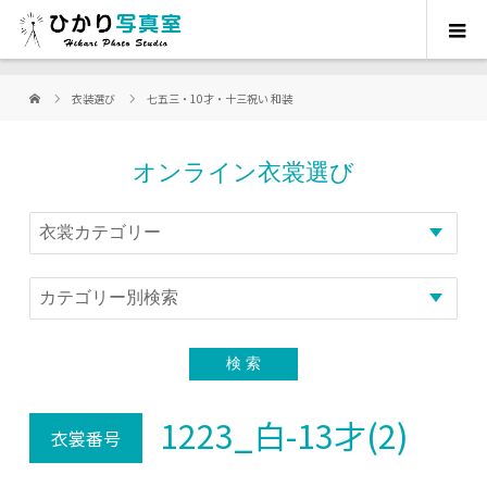
衣装選び
七五三・10才・十三祝い 和装
オンライン衣裳選び
1223_白-13才(2)
衣裳番号