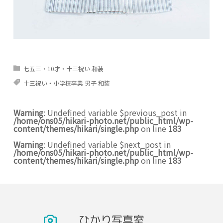
七五三・10才・十三祝い 和装
十三祝い・小学校卒業 男子 和装
Warning
: Undefined variable $previous_post in
/home/ons05/hikari-photo.net/public_html/wp-
content/themes/hikari/single.php
on line
183
Warning
: Undefined variable $next_post in
/home/ons05/hikari-photo.net/public_html/wp-
content/themes/hikari/single.php
on line
183
ひかり写真室