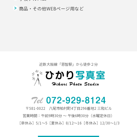
商品・その他WEBページ用など
近鉄大阪線「恩智駅」から徒歩２分
〒581-0022 八尾市柏村町4丁目296番地2 三和ビル
営業時間：午前9時30分 ～ 午後6時30分（水曜定休日）
［皐休み］5/1～5［夏休み］8/12～16［冬休み］12/30～1/3