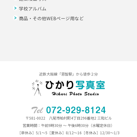
学校アルバム
商品・その他WEBページ用など
近鉄大阪線「恩智駅」から徒歩２分
〒581-0022 八尾市柏村町4丁目296番地2 三和ビル
営業時間：午前9時30分 ～ 午後6時30分（水曜定休日）
［皐休み］5/1～5［夏休み］8/12～16［冬休み］12/30～1/3