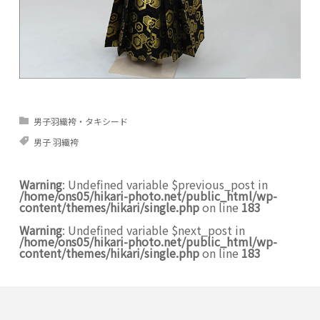
男子羽織袴・タキシード
男子 羽織袴
Warning
: Undefined variable $previous_post in
/home/ons05/hikari-photo.net/public_html/wp-
content/themes/hikari/single.php
on line
183
Warning
: Undefined variable $next_post in
/home/ons05/hikari-photo.net/public_html/wp-
content/themes/hikari/single.php
on line
183