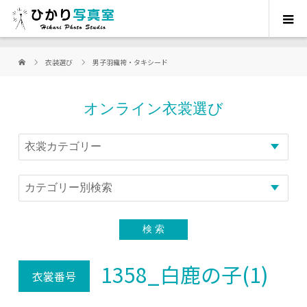
衣装選び
男子羽織袴・タキシード
オンライン衣裳選び
1358_白鹿の子(1)
衣裳番号