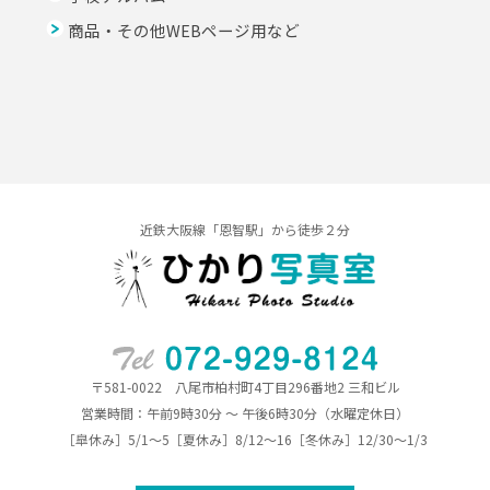
商品・その他WEBページ用など
近鉄大阪線「恩智駅」から徒歩２分
〒581-0022 八尾市柏村町4丁目296番地2 三和ビル
営業時間：午前9時30分 ～ 午後6時30分（水曜定休日）
［皐休み］5/1～5［夏休み］8/12～16［冬休み］12/30～1/3