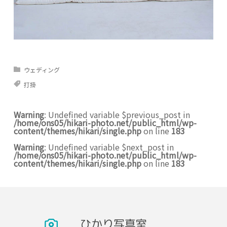
ウェディング
打掛
Warning
: Undefined variable $previous_post in
/home/ons05/hikari-photo.net/public_html/wp-
content/themes/hikari/single.php
on line
183
Warning
: Undefined variable $next_post in
/home/ons05/hikari-photo.net/public_html/wp-
content/themes/hikari/single.php
on line
183
ひかり写真室