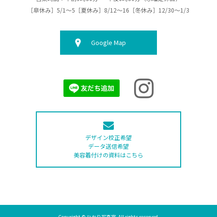
［皐休み］5/1～5［夏休み］8/12～16［冬休み］12/30～1/3
Google Map
デザイン校正希望
データ送信希望
美容着付けの資料はこちら
Copyright © ひかり写真室. All rights reserved.