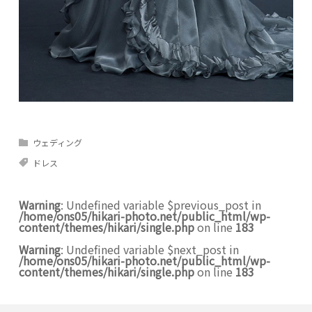
ウェディング
ドレス
Warning
: Undefined variable $previous_post in
/home/ons05/hikari-photo.net/public_html/wp-
content/themes/hikari/single.php
on line
183
Warning
: Undefined variable $next_post in
/home/ons05/hikari-photo.net/public_html/wp-
content/themes/hikari/single.php
on line
183