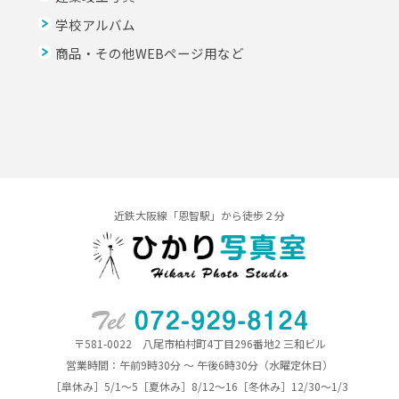
学校アルバム
商品・その他WEBページ用など
近鉄大阪線「恩智駅」から徒歩２分
〒581-0022 八尾市柏村町4丁目296番地2 三和ビル
営業時間：午前9時30分 ～ 午後6時30分（水曜定休日）
［皐休み］5/1～5［夏休み］8/12～16［冬休み］12/30～1/3