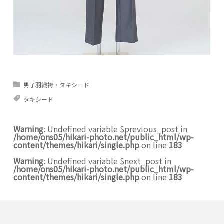
男子羽織袴・タキシード
タキシード
Warning
: Undefined variable $previous_post in
/home/ons05/hikari-photo.net/public_html/wp-
content/themes/hikari/single.php
on line
183
Warning
: Undefined variable $next_post in
/home/ons05/hikari-photo.net/public_html/wp-
content/themes/hikari/single.php
on line
183