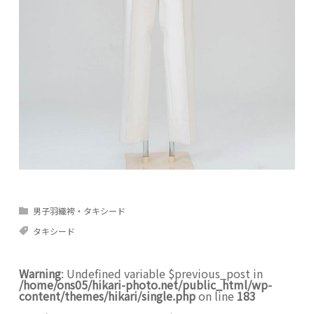
男子羽織袴・タキシード
タキシード
Warning
: Undefined variable $previous_post in
/home/ons05/hikari-photo.net/public_html/wp-
content/themes/hikari/single.php
on line
183