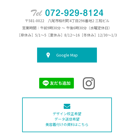
〒581-0022 八尾市柏村町4丁目296番地2 三和ビル
営業時間：午前9時30分 ～ 午後6時30分（水曜定休日）
［皐休み］5/1～5［夏休み］8/12～16［冬休み］12/30～1/3
Google Map
デザイン校正希望
データ送信希望
美容着付けの資料はこちら