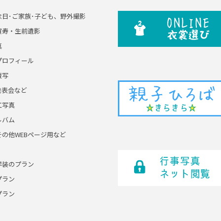
念日･ご家族･子ども、野外撮影
賀寿・生前遺影
真
プロフィール
複写
発表会など
工写真
ルバム
その他WEBページ用など
洋装のプラン
プラン
プラン