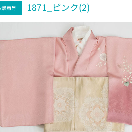
1871_ピンク(2)
衣裳番号