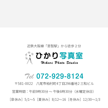
近鉄大阪線「恩智駅」から徒歩２分
〒581-0022 八尾市柏村町4丁目296番地2 三和ビル
営業時間：午前9時30分 ～ 午後6時30分（水曜定休日）
［皐休み］5/1～5［夏休み］8/12～16［冬休み］12/30～1/3