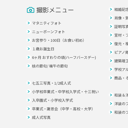
撮影メニュー
結婚記
肖像・
マタニティフォト
証明写
ニューボーンフォト
宣材・
お宮参り・100日（お食い初め）
復元・
１歳お誕生日
ピアノ
6ヶ月 おすわりの頃(ハーフバースデー)
建築竣
桃の節句/ 端午の節句
学校ア
商品・
七五三写真・1/2成人式
小学校卒業式・中学校入学式・十三祝い
和装＆
入卒園式・小学校入学式
洋装の
卒業式・謝恩会（中学・高校・大学）
和装の
成人式写真