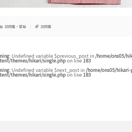
訪問着・留袖
訪問着
ning
: Undefined variable $previous_post in
/home/ons05/hik
tent/themes/hikari/single.php
on line
183
ning
: Undefined variable $next_post in
/home/ons05/hikari-
tent/themes/hikari/single.php
on line
183