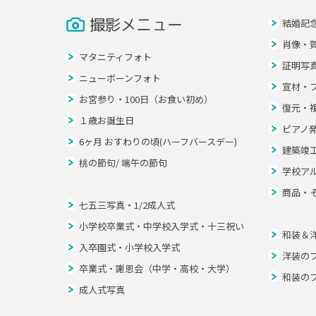
撮影メニュー
結婚記
肖像・
マタニティフォト
証明写
ニューボーンフォト
宣材・
お宮参り・100日（お食い初め）
復元・
１歳お誕生日
ピアノ
6ヶ月 おすわりの頃(ハーフバースデー)
建築竣
桃の節句/ 端午の節句
学校ア
商品・
七五三写真・1/2成人式
小学校卒業式・中学校入学式・十三祝い
和装＆
入卒園式・小学校入学式
洋装の
卒業式・謝恩会（中学・高校・大学）
和装の
成人式写真