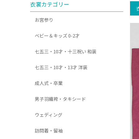
衣裳カテゴリー
お宮参り
ベビー＆キッズ 0-2才
七五三・10才・十三祝い 和装
七五三・10才・13才 洋装
成人式・卒業
男子羽織袴・タキシード
ウェディング
訪問着・留袖