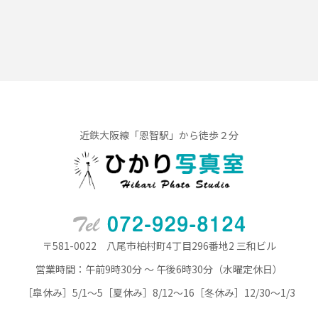
近鉄大阪線「恩智駅」から徒歩２分
〒581-0022 八尾市柏村町4丁目296番地2 三和ビル
営業時間：午前9時30分 ～ 午後6時30分（水曜定休日）
［皐休み］5/1～5［夏休み］8/12～16［冬休み］12/30～1/3