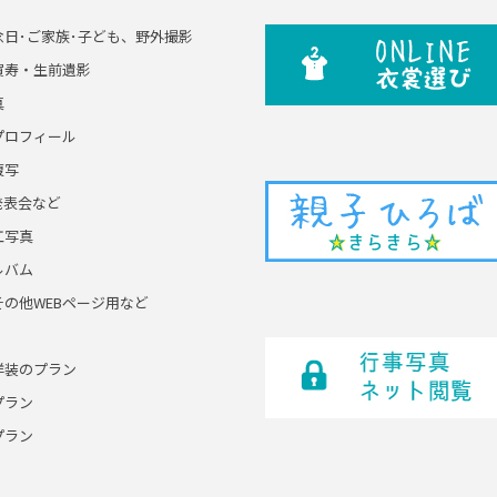
念日･ご家族･子ども、野外撮影
賀寿・生前遺影
真
プロフィール
複写
発表会など
工写真
ルバム
その他WEBページ用など
洋装のプラン
プラン
プラン