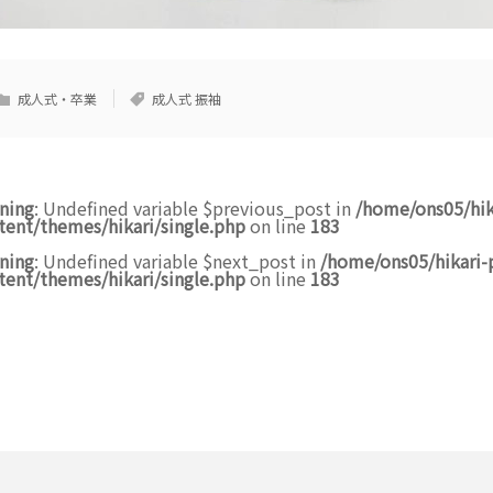
成人式・卒業
成人式 振袖
ning
: Undefined variable $previous_post in
/home/ons05/hik
tent/themes/hikari/single.php
on line
183
ning
: Undefined variable $next_post in
/home/ons05/hikari-
tent/themes/hikari/single.php
on line
183