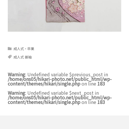
成人式・卒業
成人式 振袖
Warning
: Undefined variable $previous_post in
/home/ons05/hikari-photo.net/public_html/wp-
content/themes/hikari/single.php
on line
183
Warning
: Undefined variable $next_post in
/home/ons05/hikari-photo.net/public_html/wp-
content/themes/hikari/single.php
on line
183