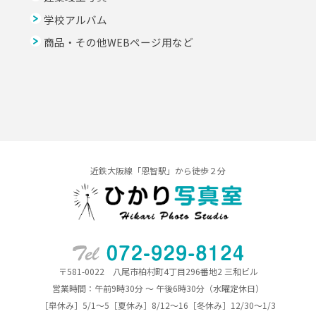
学校アルバム
商品・その他WEBページ用など
近鉄大阪線「恩智駅」から徒歩２分
〒581-0022 八尾市柏村町4丁目296番地2 三和ビル
営業時間：午前9時30分 ～ 午後6時30分（水曜定休日）
［皐休み］5/1～5［夏休み］8/12～16［冬休み］12/30～1/3