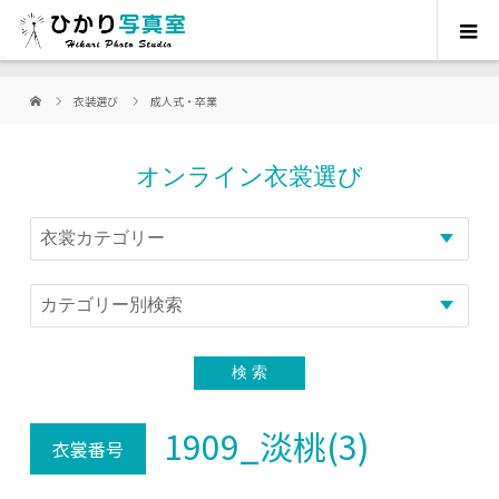
衣装選び
成人式・卒業
オンライン衣裳選び
1909_淡桃(3)
衣裳番号