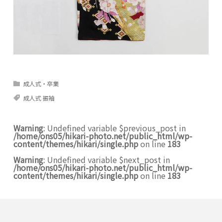
成人式・卒業
成人式 振袖
Warning
: Undefined variable $previous_post in
/home/ons05/hikari-photo.net/public_html/wp-
content/themes/hikari/single.php
on line
183
Warning
: Undefined variable $next_post in
/home/ons05/hikari-photo.net/public_html/wp-
content/themes/hikari/single.php
on line
183