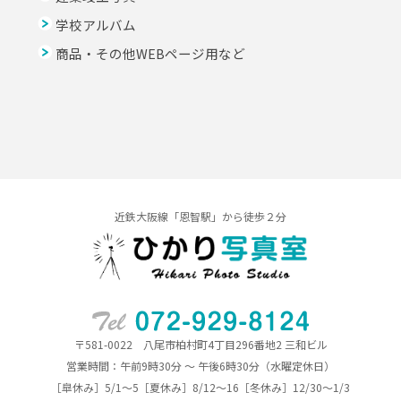
学校アルバム
商品・その他WEBページ用など
近鉄大阪線「恩智駅」から徒歩２分
〒581-0022 八尾市柏村町4丁目296番地2 三和ビル
営業時間：午前9時30分 ～ 午後6時30分（水曜定休日）
［皐休み］5/1～5［夏休み］8/12～16［冬休み］12/30～1/3