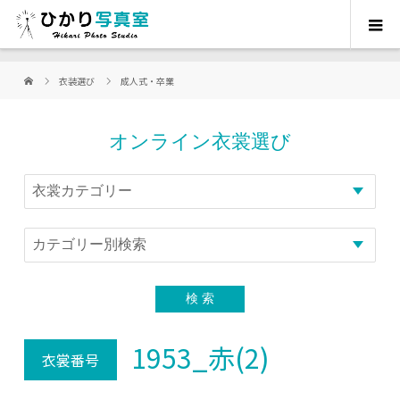
衣装選び
成人式・卒業
オンライン衣裳選び
1953_赤(2)
衣裳番号