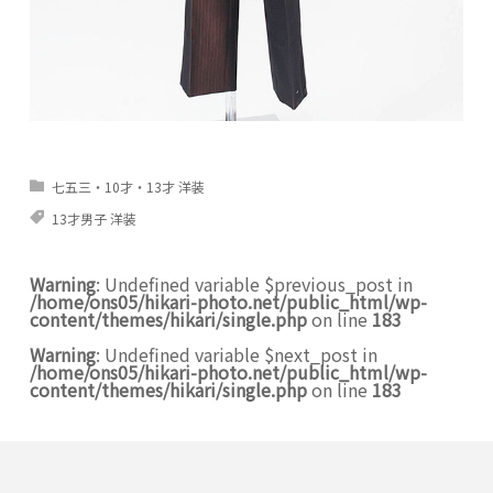
七五三・10才・13才 洋装
13才男子 洋装
Warning
: Undefined variable $previous_post in
/home/ons05/hikari-photo.net/public_html/wp-
content/themes/hikari/single.php
on line
183
Warning
: Undefined variable $next_post in
/home/ons05/hikari-photo.net/public_html/wp-
content/themes/hikari/single.php
on line
183