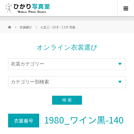
衣装選び
七五三・10才・13才 洋装
オンライン衣裳選び
1980_ワイン黒-140
衣裳番号