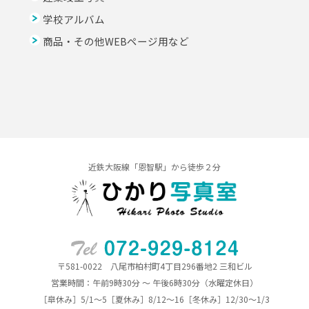
学校アルバム
商品・その他WEBページ用など
近鉄大阪線「恩智駅」から徒歩２分
〒581-0022 八尾市柏村町4丁目296番地2 三和ビル
営業時間：午前9時30分 ～ 午後6時30分（水曜定休日）
［皐休み］5/1～5［夏休み］8/12～16［冬休み］12/30～1/3