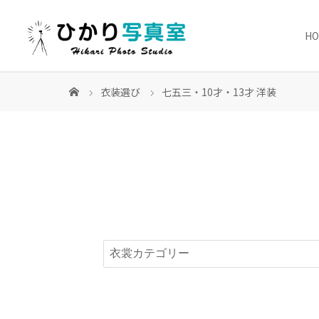
H
衣装選び
七五三・10才・13才 洋装