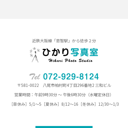
近鉄大阪線「恩智駅」から徒歩２分
〒581-0022 八尾市柏村町4丁目296番地2 三和ビル
営業時間：午前9時30分 ～ 午後6時30分（水曜定休日）
［皐休み］5/1～5［夏休み］8/12～16［冬休み］12/30～1/3