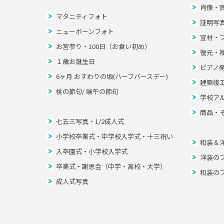
肖像・
マタニティフォト
証明写
ニューボーンフォト
宣材・
お宮参り・100日（お食い初め）
復元・
１歳お誕生日
ピアノ
6ヶ月 おすわりの頃(ハーフバースデー)
建築竣
桃の節句/ 端午の節句
学校ア
商品・
七五三写真・1/2成人式
小学校卒業式・中学校入学式・十三祝い
和装＆
入卒園式・小学校入学式
洋装の
卒業式・謝恩会（中学・高校・大学）
和装の
成人式写真