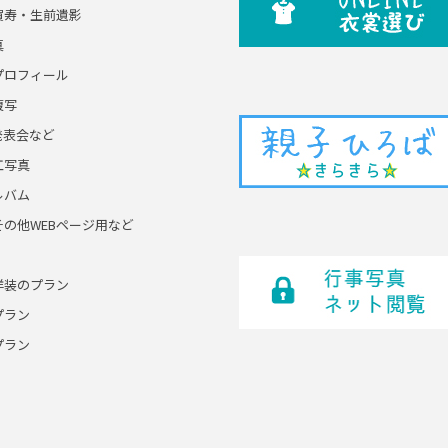
賀寿・生前遺影
真
プロフィール
複写
発表会など
工写真
ルバム
その他WEBページ用など
洋装のプラン
プラン
プラン