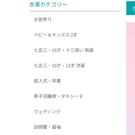
衣裳カテゴリー
お宮参り
ベビー＆キッズ 0-2才
七五三・10才・十三祝い 和装
七五三・10才・13才 洋装
成人式・卒業
男子羽織袴・タキシード
ウェディング
訪問着・留袖