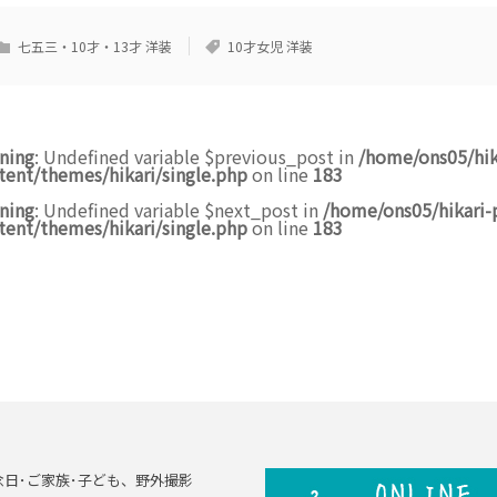
七五三・10才・13才 洋装
10才女児 洋装
ning
: Undefined variable $previous_post in
/home/ons05/hik
tent/themes/hikari/single.php
on line
183
ning
: Undefined variable $next_post in
/home/ons05/hikari-
tent/themes/hikari/single.php
on line
183
念日･ご家族･子ども、野外撮影