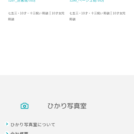
1207_赤紫花-10才
1206_ベージュ花-10才
七五三・10才・十三祝い 和装
七五三・10才・十三祝い 和装
10才女児
10才女児
和装
和装
ひかり写真室
ひかり写真室について
会社概要