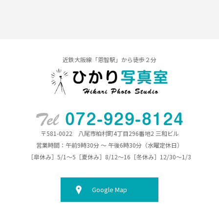
近鉄大阪線「恩智駅」から徒歩２分
〒581-0022 八尾市柏村町4丁目296番地2 三和ビル
営業時間：午前9時30分 ～ 午後6時30分（水曜定休日）
［皐休み］5/1～5［夏休み］8/12～16［冬休み］12/30～1/3
Google Map