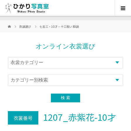
衣装選び
七五三・10才・十三祝い 和装
オンライン衣裳選び
1207_赤紫花-10才
衣裳番号