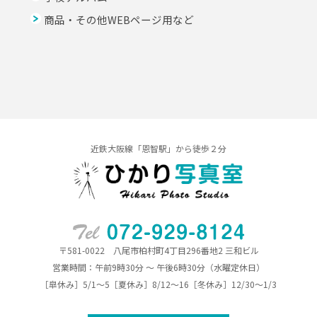
商品・その他WEBページ用など
近鉄大阪線「恩智駅」から徒歩２分
〒581-0022 八尾市柏村町4丁目296番地2 三和ビル
営業時間：午前9時30分 ～ 午後6時30分（水曜定休日）
［皐休み］5/1～5［夏休み］8/12～16［冬休み］12/30～1/3