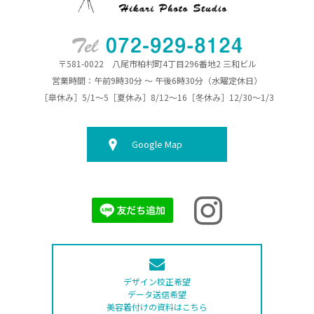
〒581-0022 八尾市柏村町4丁目296番地2 三和ビル
営業時間：午前9時30分 ～ 午後6時30分（水曜定休日）
［皐休み］5/1～5［夏休み］8/12～16［冬休み］12/30～1/3
Google Map
デザイン校正希望
データ送信希望
美容着付けの資料はこちら