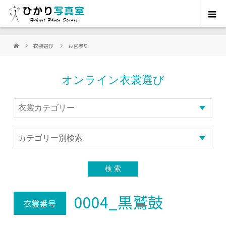
衣装選び
お宮参り
オンライン衣裳選び
0004_黒鷲鼓
衣裳番号