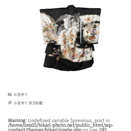
お宮参り
お宮参り 男児初着
Warning
: Undefined variable $previous_post in
/home/ons05/hikari-photo.net/public_html/wp-
content/themes/hikari/single.php
on line
183