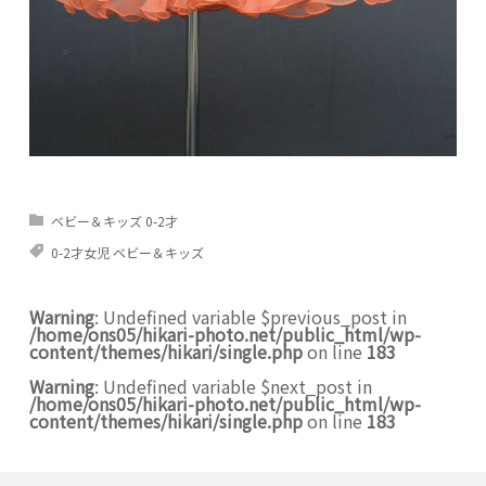
ベビー＆キッズ 0-2才
0-2才女児 ベビー＆キッズ
Warning
: Undefined variable $previous_post in
/home/ons05/hikari-photo.net/public_html/wp-
content/themes/hikari/single.php
on line
183
Warning
: Undefined variable $next_post in
/home/ons05/hikari-photo.net/public_html/wp-
content/themes/hikari/single.php
on line
183