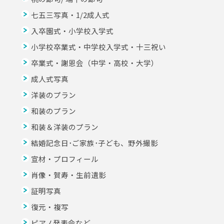
七五三写真・1/2成人式
入卒園式・小学校入学式
小学校卒業式・中学校入学式・十三祝い
卒業式・謝恩会（中学・高校・大学）
成人式写真
洋装のプラン
和装のプラン
和装＆洋装のプラン
結婚記念日･ご家族･子ども、野外撮影
宣材・プロフィール
肖像・賀寿・生前遺影
証明写真
復元・複写
ピアノ発表会など