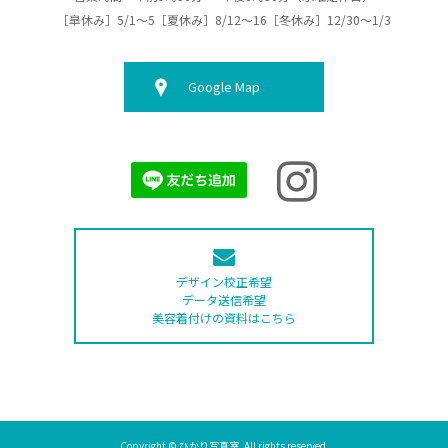
［皐休み］5/1～5［夏休み］8/12～16［冬休み］12/30～1/3
Google Map
デザイン校正希望
データ送信希望
美容着付けの資料はこちら
Copyright © ひかり写真室. All rights reserved.