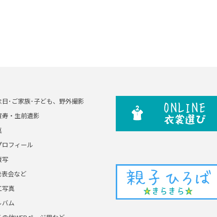
念日･ご家族･子ども、野外撮影
賀寿・生前遺影
真
プロフィール
複写
発表会など
工写真
ルバム