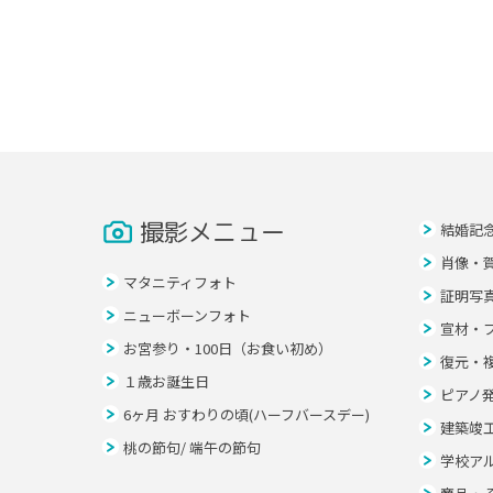
撮影メニュー
結婚記
肖像・
マタニティフォト
証明写
ニューボーンフォト
宣材・
お宮参り・100日（お食い初め）
復元・
１歳お誕生日
ピアノ
6ヶ月 おすわりの頃(ハーフバースデー)
建築竣
桃の節句/ 端午の節句
学校ア