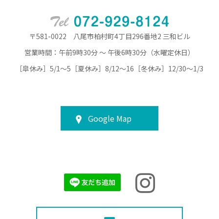
〒581-0022 八尾市柏村町4丁目296番地2 三和ビル
営業時間：午前9時30分 ～ 午後6時30分（水曜定休日）
［皐休み］5/1～5［夏休み］8/12～16［冬休み］12/30～1/3
Google Map