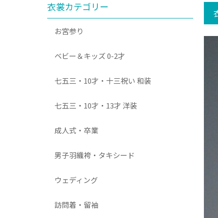
衣裳カテゴリー
お宮参り
ベビー＆キッズ 0-2才
七五三・10才・十三祝い 和装
七五三・10才・13才 洋装
成人式・卒業
男子羽織袴・タキシード
ウェディング
訪問着・留袖