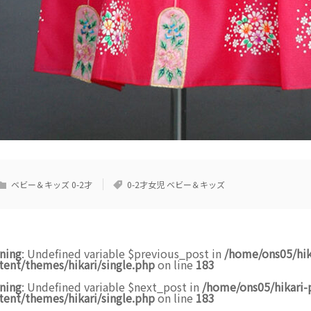
ベビー＆キッズ 0-2才
0-2才女児 ベビー＆キッズ
ning
: Undefined variable $previous_post in
/home/ons05/hik
tent/themes/hikari/single.php
on line
183
ning
: Undefined variable $next_post in
/home/ons05/hikari-
tent/themes/hikari/single.php
on line
183