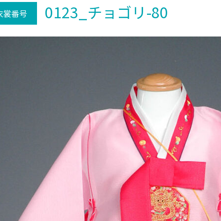
0123_チョゴリ-80
衣裳番号