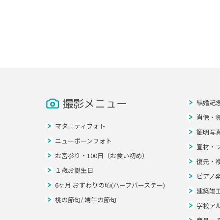
撮影メニュー
結婚記
肖像・
マタニティフォト
証明写
ニューボーンフォト
宣材・
お宮参り・100日（お食い初め）
復元・
１歳お誕生日
ピアノ
6ヶ月 おすわりの頃(ハーフバースデー)
建築竣
桃の節句/ 端午の節句
学校ア