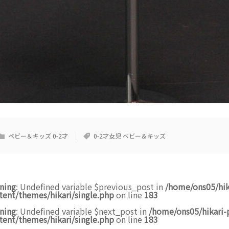
ベビー＆キッズ 0-2才
0-2才女児 ベビー＆キッズ
ning
: Undefined variable $previous_post in
/home/ons05/hik
tent/themes/hikari/single.php
on line
183
ning
: Undefined variable $next_post in
/home/ons05/hikari-
tent/themes/hikari/single.php
on line
183