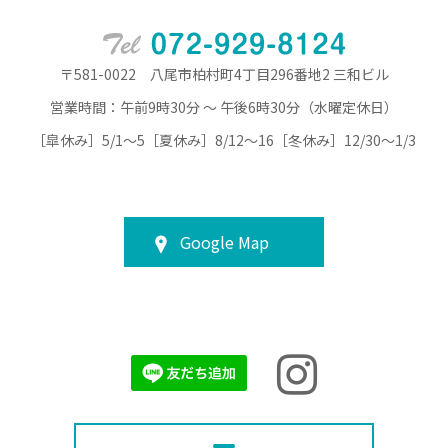
〒581-0022 八尾市柏村町4丁目296番地2 三和ビル
営業時間：午前9時30分 ～ 午後6時30分（水曜定休日）
［皐休み］5/1～5［夏休み］8/12～16［冬休み］12/30～1/3
Google Map