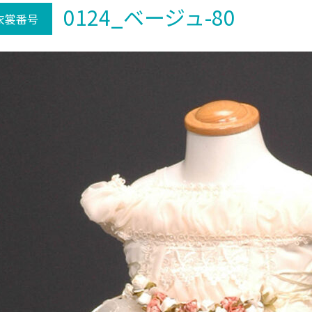
0124_ベージュ-80
衣裳番号