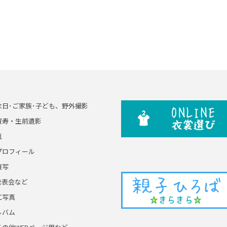
念日･ご家族･子ども、野外撮影
賀寿・生前遺影
真
プロフィール
複写
発表会など
工写真
ルバム