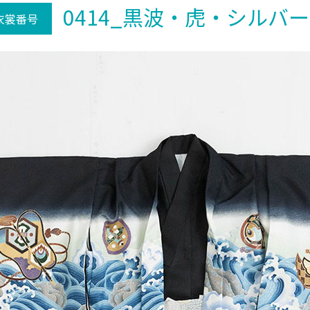
0414_黒波・虎・シルバー
衣裳番号