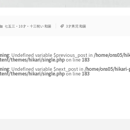
七五三・10才・十三祝い 和装
3才男児 和装
ning
: Undefined variable $previous_post in
/home/ons05/hik
tent/themes/hikari/single.php
on line
183
ning
: Undefined variable $next_post in
/home/ons05/hikari-
tent/themes/hikari/single.php
on line
183