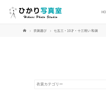
H
衣装選び
七五三・10才・十三祝い 和装