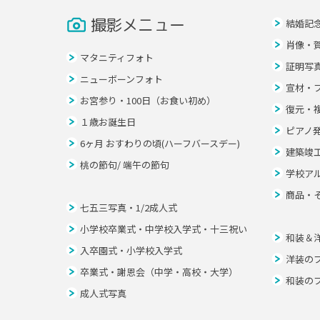
撮影メニュー
結婚記
肖像・
マタニティフォト
証明写
ニューボーンフォト
宣材・
お宮参り・100日（お食い初め）
復元・
１歳お誕生日
ピアノ
6ヶ月 おすわりの頃(ハーフバースデー)
建築竣
桃の節句/ 端午の節句
学校ア
商品・
七五三写真・1/2成人式
小学校卒業式・中学校入学式・十三祝い
和装＆
入卒園式・小学校入学式
洋装の
卒業式・謝恩会（中学・高校・大学）
和装の
成人式写真