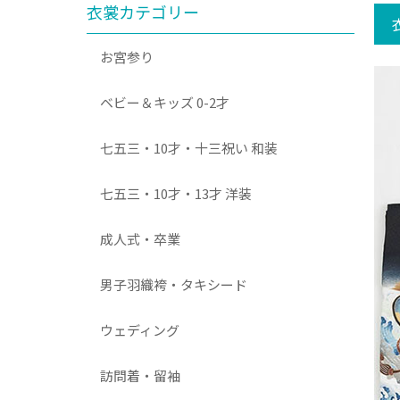
衣裳カテゴリー
お宮参り
ベビー＆キッズ 0-2才
七五三・10才・十三祝い 和装
七五三・10才・13才 洋装
成人式・卒業
男子羽織袴・タキシード
ウェディング
訪問着・留袖