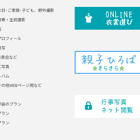
念日･ご家族･子ども、野外撮影
賀寿・生前遺影
真
プロフィール
複写
発表会など
工写真
ルバム
その他WEBページ用など
洋装のプラン
プラン
プラン