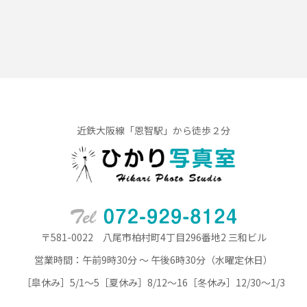
近鉄大阪線「恩智駅」から徒歩２分
〒581-0022 八尾市柏村町4丁目296番地2 三和ビル
営業時間：午前9時30分 ～ 午後6時30分（水曜定休日）
［皐休み］5/1～5［夏休み］8/12～16［冬休み］12/30～1/3