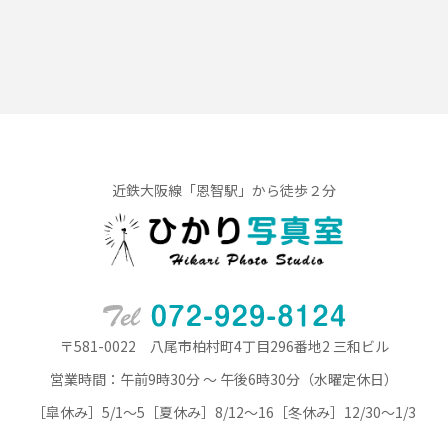
近鉄大阪線「恩智駅」から徒歩２分
〒581-0022 八尾市柏村町4丁目296番地2 三和ビル
営業時間：午前9時30分 ～ 午後6時30分（水曜定休日）
［皐休み］5/1～5［夏休み］8/12～16［冬休み］12/30～1/3