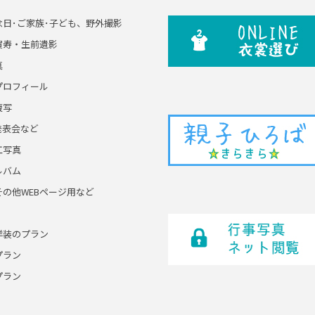
念日･ご家族･子ども、野外撮影
賀寿・生前遺影
真
プロフィール
複写
発表会など
工写真
ルバム
その他WEBページ用など
洋装のプラン
プラン
プラン