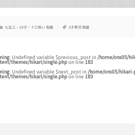
七五三・10才・十三祝い 和装
3才男児 和装
ning
: Undefined variable $previous_post in
/home/ons05/hik
tent/themes/hikari/single.php
on line
183
ning
: Undefined variable $next_post in
/home/ons05/hikari-
tent/themes/hikari/single.php
on line
183