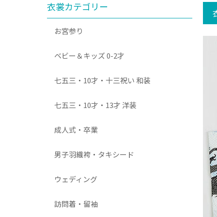
衣裳カテゴリー
お宮参り
ベビー＆キッズ 0-2才
七五三・10才・十三祝い 和装
七五三・10才・13才 洋装
成人式・卒業
男子羽織袴・タキシード
ウェディング
訪問着・留袖