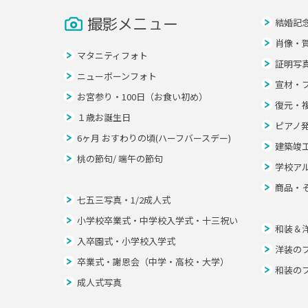
撮影メニュー
結婚記
肖像・
マタニティフォト
証明写
ニューボーンフォト
宣材・
お宮参り・100日（お食い初め）
復元・
１歳お誕生日
ピアノ
6ヶ月 おすわりの頃(ハーフバースデー)
建築竣
桃の節句/ 端午の節句
学校ア
商品・
七五三写真・1/2成人式
小学校卒業式・中学校入学式・十三祝い
和装＆
入卒園式・小学校入学式
洋装の
卒業式・謝恩会（中学・高校・大学）
和装の
成人式写真