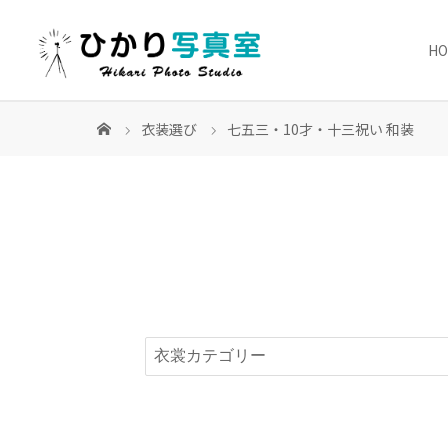
H
衣装選び
七五三・10才・十三祝い 和装