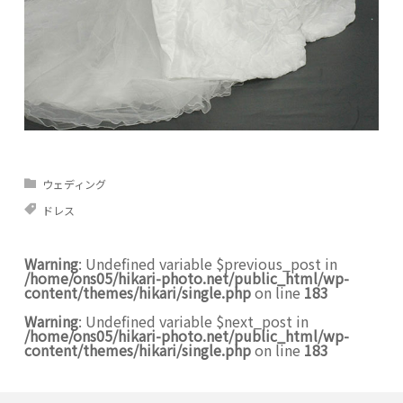
ウェディング
ドレス
Warning
: Undefined variable $previous_post in
/home/ons05/hikari-photo.net/public_html/wp-
content/themes/hikari/single.php
on line
183
Warning
: Undefined variable $next_post in
/home/ons05/hikari-photo.net/public_html/wp-
content/themes/hikari/single.php
on line
183