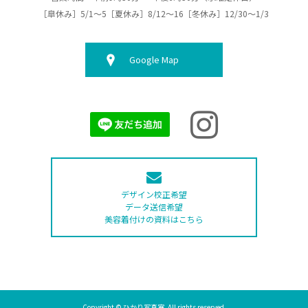
［皐休み］5/1～5［夏休み］8/12～16［冬休み］12/30～1/3
Google Map
デザイン校正希望
データ送信希望
美容着付けの資料はこちら
Copyright © ひかり写真室. All rights reserved.